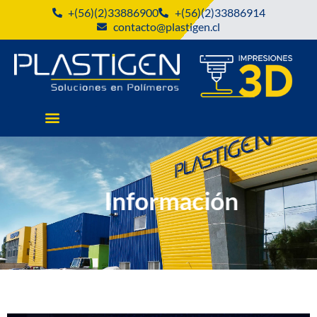
+(56)(2)33886900
+(56)(2)33886914
contacto@plastigen.cl
Información
Blog Plastigen