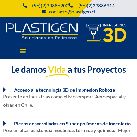
+(56)(2)33886900
+(56)(2)33886914
contacto@plastigen.cl
Le damos
Vida
a tus Proyectos
Acceso a la tecnología 3D de impresión Roboze
Presente en industrias como el Motorsport, Aeroespacial y
otras en Chile.
Piezas desarrolladas en Súper polímeros de ingeniería
Poseen
alta
resistencia
mecánica
,
térmica
y
química
.
(Mejor