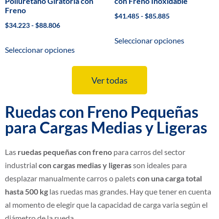
Poliuretano Giratoria con
con Freno Inoxidable
Freno
$
41.485
-
$
85.885
$
34.223
-
$
88.806
Seleccionar opciones
Seleccionar opciones
Ver todas
Ruedas con Freno Pequeñas
para Cargas Medias y Ligeras
Las
ruedas pequeñas con freno
para carros del sector
industrial
con cargas medias y ligeras
son ideales para
desplazar manualmente carros o palets
con una carga total
hasta 500 kg
las ruedas mas grandes. Hay que tener en cuenta
al momento de elegir que la capacidad de carga varia según el
diámetro de la rueda.