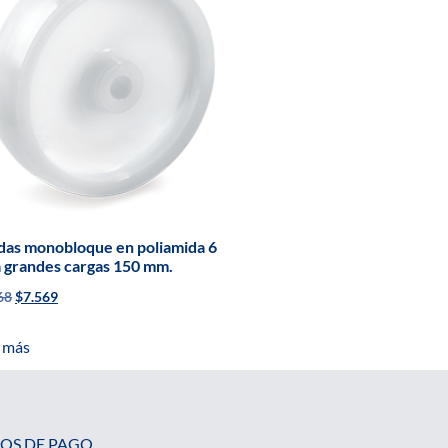
as monobloque en poliamida 6
 grandes cargas 150 mm.
68
$
7.569
 más
OS DE PAGO