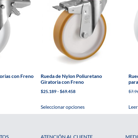
orias con Freno
Rueda de Nylon Poliuretano
Rued
Giratoria con Freno
para
$
25.189
-
$
69.458
$
7.9
Seleccionar opciones
Leer
TOS
ATENCIÓN AL CLIENTE
MEDI