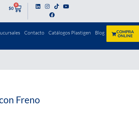
0
$
0
COMPRA
ucursales
Contacto
Catálogos Plastigen
Blog
ONLINE
 con Freno