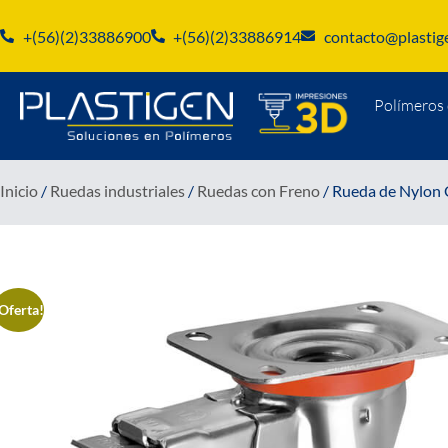
+(56)(2)33886900
+(56)(2)33886914
contacto@plastige
Polímeros 
Inicio
/
Ruedas industriales
/
Ruedas con Freno
/ Rueda de Nylon 
Oferta!