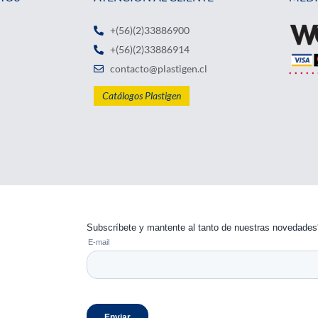
+(56)(2)33886900
+(56)(2)33886914
contacto@plastigen.cl
Catálogos Plastigen