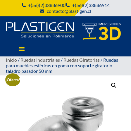
+(56)(2)33886900
+(56)(2)33886914
contacto@plastigen.cl
Inicio
/
Ruedas industriales
/
Ruedas Giratorias
/ Ruedas
para muebles esféricas en goma con soporte giratorio
taladro pasador 50 mm
¡Oferta!