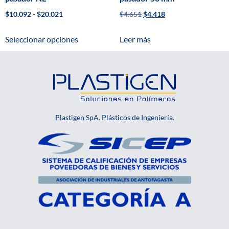
$
10.092
-
$
20.021
$
4.651
$
4.418
Seleccionar opciones
Leer más
Plastigen SpA. Plásticos de Ingeniería.