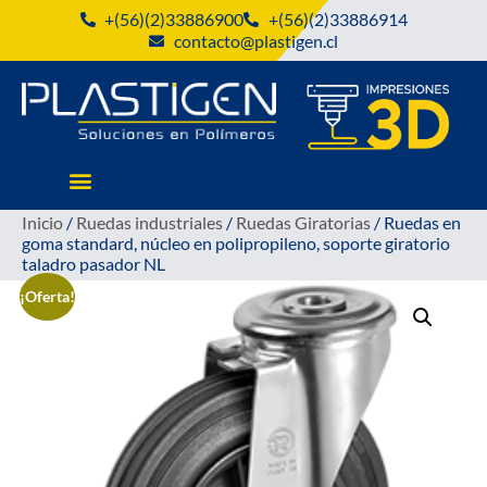
+(56)(2)33886900
+(56)(2)33886914
contacto@plastigen.cl
Inicio
/
Ruedas industriales
/
Ruedas Giratorias
/ Ruedas en
goma standard, núcleo en polipropileno, soporte giratorio
taladro pasador NL
¡Oferta!