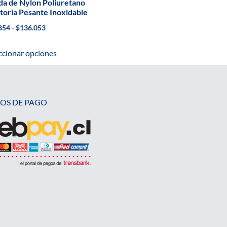
a de Nylon Poliuretano
toria Pesante Inoxidable
854
-
$
136.053
ccionar opciones
OS DE PAGO