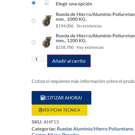
Elegir una opción
Rueda de Hierro/Aluminio Poliuretan
mm., 1000 KG.
$
194.006
Sin existencias
Rueda de Hierro/Aluminio Poliuretan
mm., 1200 KG.
$
258.700
Hay existencias
Añadir al carrito
Cotiza si requieres más información sobre el prod
COTIZAR AHORA!
VER FICHA TECNICA
SKU:
AHP13
Categorías:
Ruedas Aluminio/Hierro Poliuretano
,
Cargas Altas y Pesadas