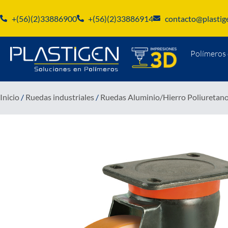
+(56)(2)33886900
+(56)(2)33886914
contacto@plastige
Polímeros 
Inicio
/
Ruedas industriales
/
Ruedas Aluminio/Hierro Poliuretan