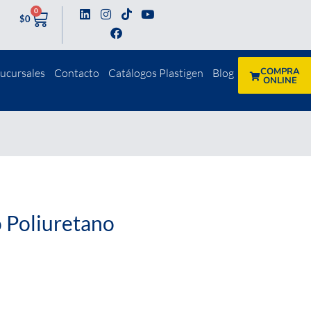
0
$
0
COMPRA
ucursales
Contacto
Catálogos Plastigen
Blog
ONLINE
 Poliuretano