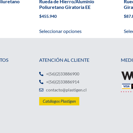
liuretano
Rueda de Hierro/Aluminio
Rued
Poliuretano Giratoria EE
Gira
$
455.940
$
87.
Seleccionar opciones
Sele
TOS
ATENCIÓN AL CLIENTE
MEDI
+(56)(2)33886900
+(56)(2)33886914
contacto@plastigen.cl
Catálogos Plastigen