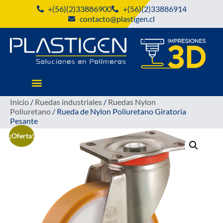
+(56)(2)33886900
+(56)(2)33886914
contacto@plastigen.cl
Inicio
/
Ruedas industriales
/
Ruedas Nylon
Poliuretano
/ Rueda de Nylon Poliuretano Giratoria
Pesante
¡Oferta!