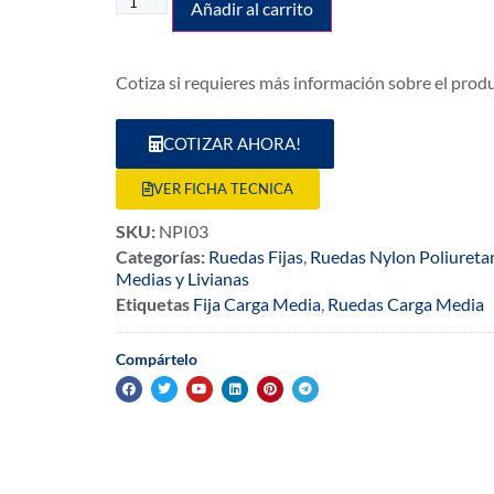
Añadir al carrito
Cotiza si requieres más información sobre el prod
COTIZAR AHORA!
VER FICHA TECNICA
SKU:
NPI03
Categorías:
Ruedas Fijas
,
Ruedas Nylon Poliureta
Medias y Livianas
Etiquetas
Fija Carga Media
,
Ruedas Carga Media
Compártelo