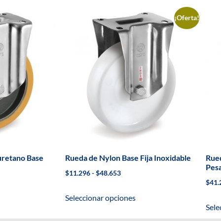
¡Oferta!
uretano Base
Rueda de Nylon Base Fija Inoxidable
Rued
Pesa
$
11.296
-
$
48.653
$
41.
Seleccionar opciones
Sele