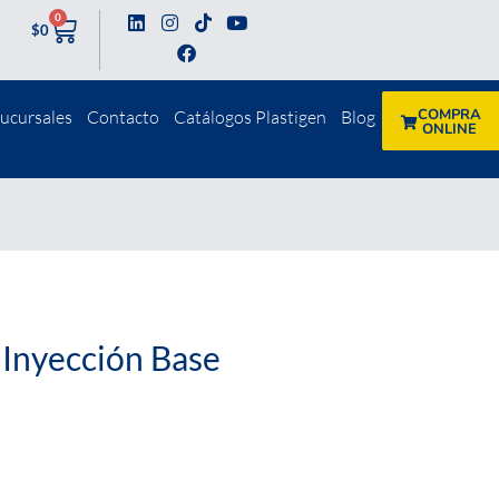
0
$
0
COMPRA
ucursales
Contacto
Catálogos Plastigen
Blog
ONLINE
 Inyección Base