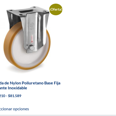
¡Oferta!
a de Nylon Poliuretano Base Fija
nte Inoxidable
210
-
$
81.589
ccionar opciones