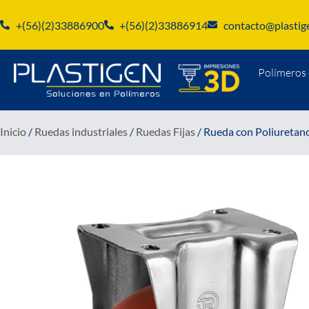
+(56)(2)33886900
+(56)(2)33886914
contacto@plastige
Polímeros 
Inicio
/
Ruedas industriales
/
Ruedas Fijas
/ Rueda con Poliuretano