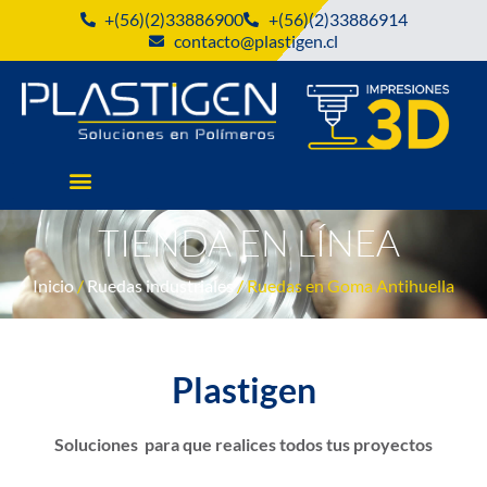
+(56)(2)33886900
+(56)(2)33886914
contacto@plastigen.cl
TIENDA EN LÍNEA
Inicio
/
Ruedas industriales
/ Ruedas en Goma Antihuella
Plastigen
Soluciones para que realices todos tus proyectos