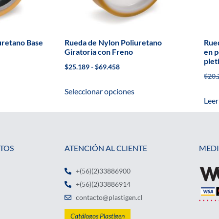
uretano Base
Rueda de Nylon Poliuretano
Rued
Giratoria con Freno
en p
ple
$
25.189
-
$
69.458
$
20.
Seleccionar opciones
Leer
TOS
ATENCIÓN AL CLIENTE
MEDI
+(56)(2)33886900
+(56)(2)33886914
contacto@plastigen.cl
Catálogos Plastigen