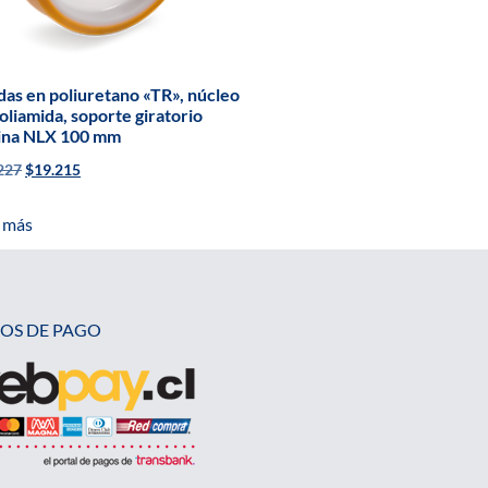
as en poliuretano «TR», núcleo
oliamida, soporte giratorio
tina NLX 100 mm
227
$
19.215
 más
OS DE PAGO