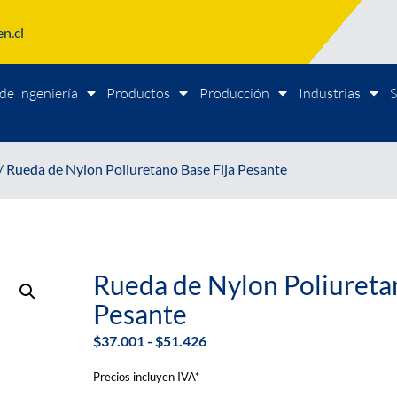
n.cl
de Ingeniería
Productos
Producción
Industrias
S
/ Rueda de Nylon Poliuretano Base Fija Pesante
Rueda de Nylon Poliureta
Pesante
$
37.001
-
$
51.426
Precios incluyen IVA*