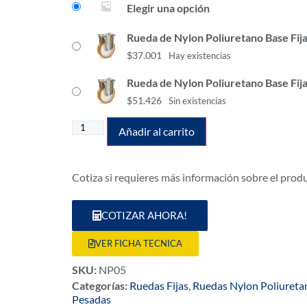
Elegir una opción
Rueda de Nylon Poliuretano Base Fij
$
37.001
Hay existencias
Rueda de Nylon Poliuretano Base Fij
$
51.426
Sin existencias
Añadir al carrito
Cotiza si requieres más información sobre el prod
COTIZAR AHORA!
VER FICHA TECNICA
SKU:
NP05
Categorías:
Ruedas Fijas
,
Ruedas Nylon Poliureta
Pesadas