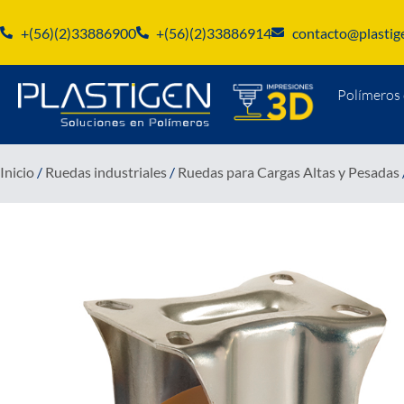
+(56)(2)33886900
+(56)(2)33886914
contacto@plastige
Polímeros 
Inicio
/
Ruedas industriales
/
Ruedas para Cargas Altas y Pesadas