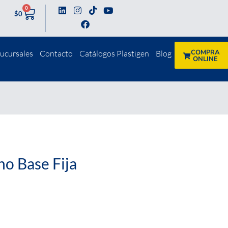
0
$
0
COMPRA
ucursales
Contacto
Catálogos Plastigen
Blog
ONLINE
no Base Fija