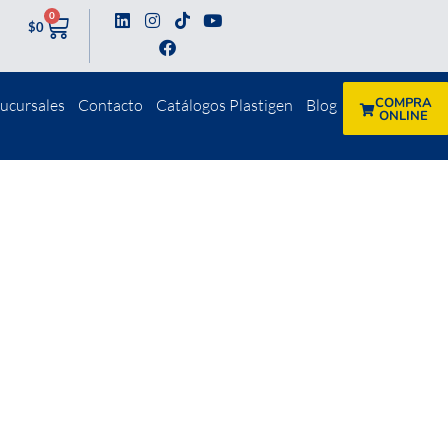
0
$
0
COMPRA
ucursales
Contacto
Catálogos Plastigen
Blog
ONLINE