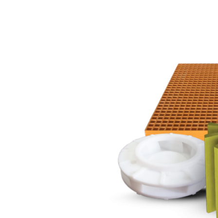
00
0
Días
Hora