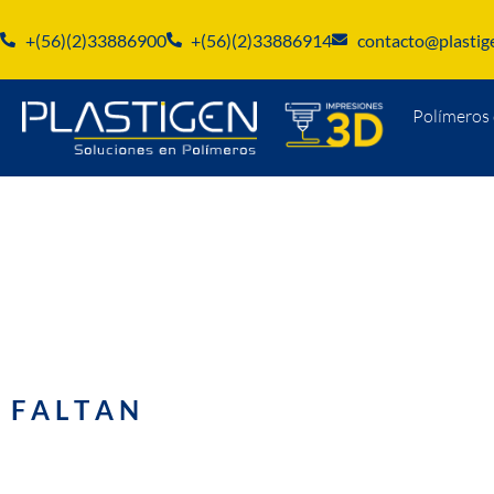
+(56)(2)33886900
+(56)(2)33886914
contacto@plastige
Polímeros 
F A L T A N