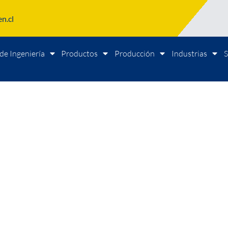
n.cl
de Ingeniería
Productos
Producción
Industrias
S