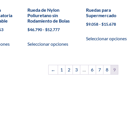
n
Rueda de Nylon
Ruedas para
atoria
Poliuretano sin
Supermercado
able
Rodamiento de Bolas
$
9.058
-
$
15.678
53
$
46.790
-
$
52.777
Seleccionar opciones
iones
Seleccionar opciones
←
1
2
3
…
6
7
8
9