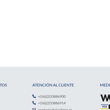
TOS
ATENCIÓN AL CLIENTE
MEDI
+(56)(2)33886900
+(56)(2)33886914
contacto@plastigen.cl