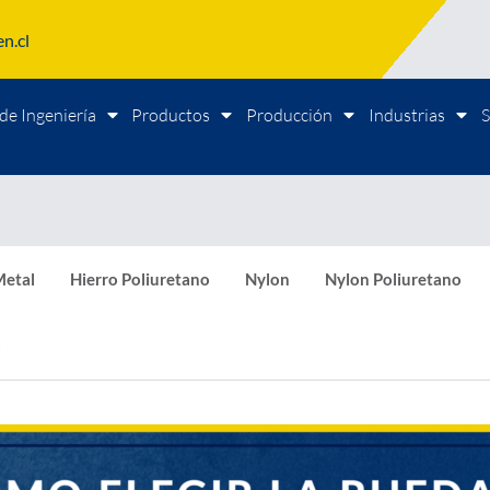
n.cl
de Ingeniería
Productos
Producción
Industrias
S
etal
Hierro Poliuretano
Nylon
Nylon Poliuretano
o