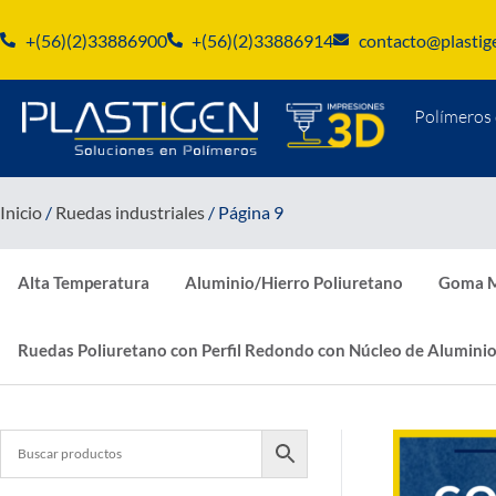
+(56)(2)33886900
+(56)(2)33886914
contacto@plastige
Polímeros 
Inicio
/
Ruedas industriales
/ Página 9
Alta Temperatura
Aluminio/Hierro Poliuretano
Goma M
Ruedas Poliuretano con Perfil Redondo con Núcleo de Alumini